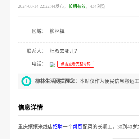
2024-08-14 22:22:44发布，
长期有效
，434浏览
区域：
柳林镇
联系人：
杜叔去哪儿？
电话：
点击查看完整号码
柳林生活网提醒您：
本站仅作为便民信息搬运
信息详情
重庆嬢嬢米线店
招聘
一个
帮厨
配菜的长期工，30到40