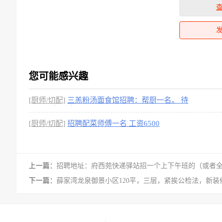
您可能感兴趣
[厨师/切配]
三羔粉汤面食馆招聘：帮厨一名。 待
遇：工资三千
[厨师/切配]
招聘配菜师傅一名 工资6500
上一篇：
招聘地址：府西苑快递驿站招一个上下午班的（或者
下一篇：
薛家湾龙泉御景小区120平，三层，紧挨公检法，新装