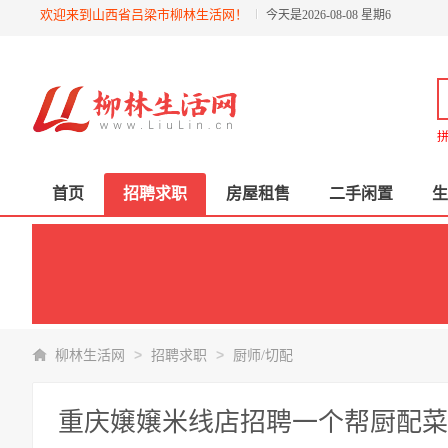
欢迎来到山西省吕梁市柳林生活网！
今天是2026-08-08 星期6
拼
首页
招聘求职
房屋租售
二手闲置
生
>
>
柳林生活网
招聘求职
厨师/切配
重庆嬢嬢米线店招聘一个帮厨配菜的