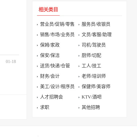
相关类目
营业员/促销/零售
服务员/收银员
销售/市场/业务员
文员/客服/助理
保姆/家政
司机/驾驶员
保安/保洁
厨师/切配
01-18
送货/快递/仓管
工人/技工
财务/会计
老师/培训师
美工/设计/程序员
保健师/美容师
人才招聘会
KTV/酒吧
求职
其他招聘