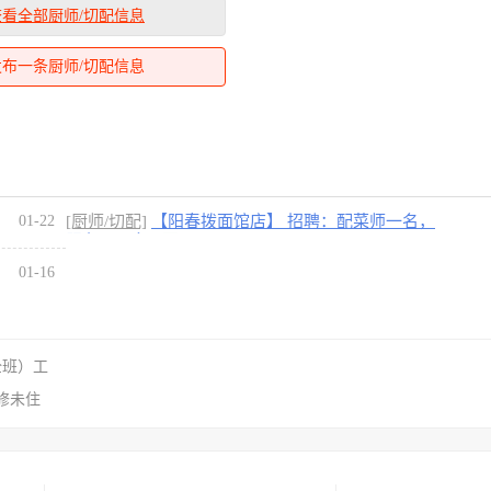
查看全部厨师/切配信息
发布一条厨师/切配信息
01-22
[厨师/切配]
【阳春拨面馆店】 招聘：配菜师一名，
服务员一名
[1图]
01-16
全班）工
修未住