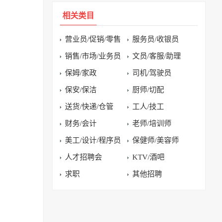
相关类目
营业员/促销/零售
服务员/收银员
销售/市场/业务员
文员/客服/助理
保姆/家政
司机/驾驶员
保安/保洁
厨师/切配
送货/快递/仓管
工人/技工
财务/会计
老师/培训师
美工/设计/程序员
保健师/美容师
人才招聘会
KTV/酒吧
求职
其他招聘