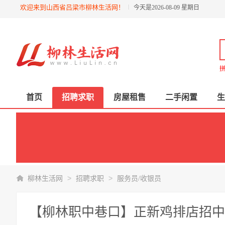
欢迎来到山西省吕梁市柳林生活网！
今天是2026-08-09 星期日
拼
首页
招聘求职
房屋租售
二手闲置
生
>
>
柳林生活网
招聘求职
服务员/收银员
【柳林职中巷口】正新鸡排店招中