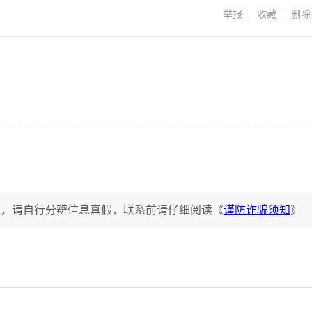
举报
|
收藏
|
删除
工，请自行分辨信息真假，联系前请仔细阅读《
谨防诈骗须知
》