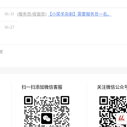
01-31
[服务员/收银员]
【小荣羊杂割】需要服务员一名。
工资面议。
01-27
就
扫一扫添加微信客服
关注微信公众