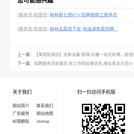
您可能感兴趣
[服务员/收银员]
柳林第七感KTV招聘假期工服务员
保洁，工资面议
[1图]
[服务员/收银员]
柳林品菜很下饭·地道湖南菜招聘：
服务员1名 传菜员1名
[1图]
上一篇：
【美容院清店】全新设备/家具/仪器一站式处理，给钱
下一篇：
招聘服务员收银员,有工作经验者优先,地址青龙示范小
关于我们
扫一扫访问手机版
网站简介
联系我们
广告服务
网站地图
纠错删贴
sitemap