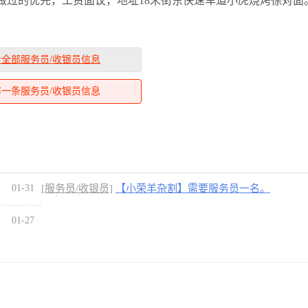
做过的优先，工资面议，地址18米街东快速车道小虎烧烤徐对面
看全部服务员/收银员信息
布一条服务员/收银员信息
01-31
[服务员/收银员]
【小荣羊杂割】需要服务员一名。
工资面议。
01-27