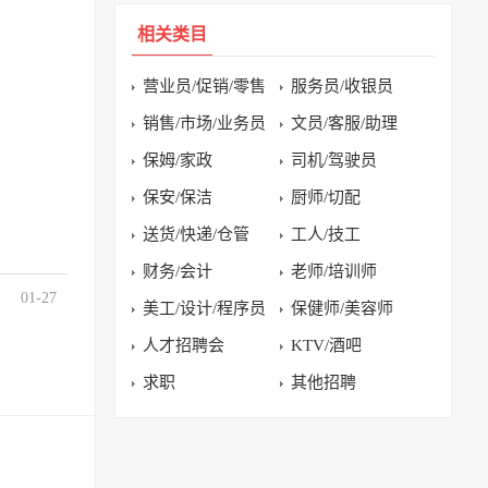
。
相关类目
营业员/促销/零售
服务员/收银员
销售/市场/业务员
文员/客服/助理
保姆/家政
司机/驾驶员
保安/保洁
厨师/切配
送货/快递/仓管
工人/技工
财务/会计
老师/培训师
01-27
美工/设计/程序员
保健师/美容师
人才招聘会
KTV/酒吧
求职
其他招聘