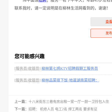
伟平面馆
招聘
；服务一名下午半天，年龄45岁左右
联系我时，请一定说明是在柳林生活网看到的，谢谢！
查
发
您可能感兴趣
[服务员/收银员]
柳林第七感KTV招聘假期工服务员
保洁，工资面议
[1图]
[服务员/收银员]
柳林品菜很下饭·地道湖南菜招聘：
服务员1名 传菜员1名
[1图]
上一篇：
十八米街东三巷有房出租一室一厅一厨一卫拎包入住
下一篇：
招聘： 机修人员 电工2名 焊工两名 要求有证