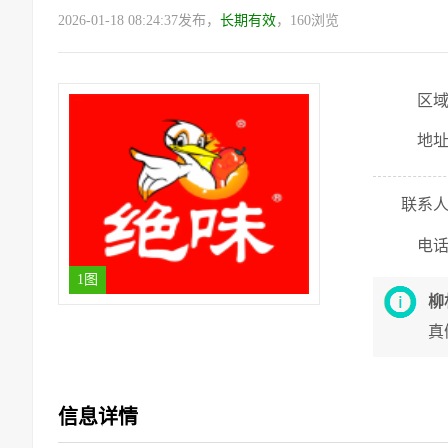
2026-01-18 08:24:37发布，
长期有效
，160浏览
区
地
联系
电
1图
柳
真
信息详情