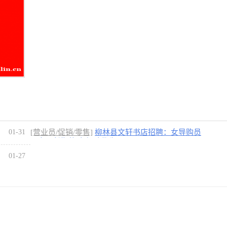
01-31
[营业员/促销/零售]
柳林县文轩书店招聘：女导购员
两名要长期的 有经验优先
[3图]
01-27