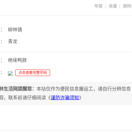
举报
|
收藏
|
删除
域：
柳林镇
址：
青龙
人：
绝味鸭脖
话：
点击查看完整号码
林生活网提醒您：
本站仅作为便民信息搬运工，请自行分辨信息
假，联系前请仔细阅读《
谨防诈骗须知
》