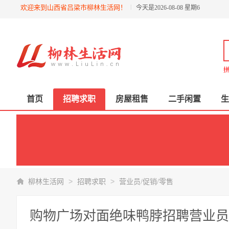
欢迎来到山西省吕梁市柳林生活网！
今天是2026-08-08 星期6
拼
首页
招聘求职
房屋租售
二手闲置
生
>
>
柳林生活网
招聘求职
营业员/促销/零售
购物广场对面绝味鸭脖招聘营业员