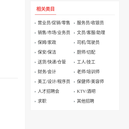
相关类目
营业员/促销/零售
服务员/收银员
销售/市场/业务员
文员/客服/助理
保姆/家政
司机/驾驶员
保安/保洁
厨师/切配
送货/快递/仓管
工人/技工
财务/会计
老师/培训师
美工/设计/程序员
保健师/美容师
人才招聘会
KTV/酒吧
求职
其他招聘