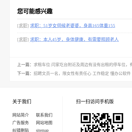
您可能感兴趣
[求职]
求职：51岁女伺候老婆婆，身高165体重155
本人身体健康
[求职]
求职：本人45岁，身体健康，有需要照顾老人
的联系我
上一篇：
求租车位:闫家圪台附近及周边有没有出租的停车位，
下一篇：
招聘文员一名，限女性有责任心 工作稳定 懂办公软件
关于我们
扫一扫访问手机版
网站简介
联系我们
广告服务
网站地图
纠错删贴
sitemap