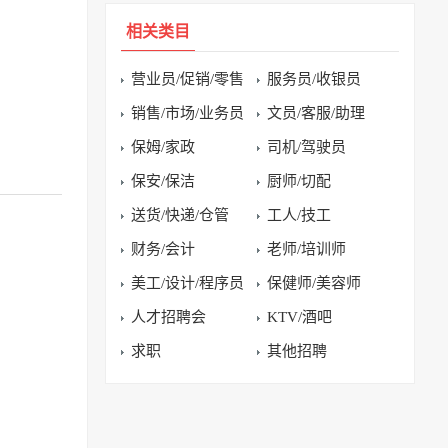
相关类目
营业员/促销/零售
服务员/收银员
销售/市场/业务员
文员/客服/助理
保姆/家政
司机/驾驶员
保安/保洁
厨师/切配
送货/快递/仓管
工人/技工
财务/会计
老师/培训师
美工/设计/程序员
保健师/美容师
人才招聘会
KTV/酒吧
求职
其他招聘