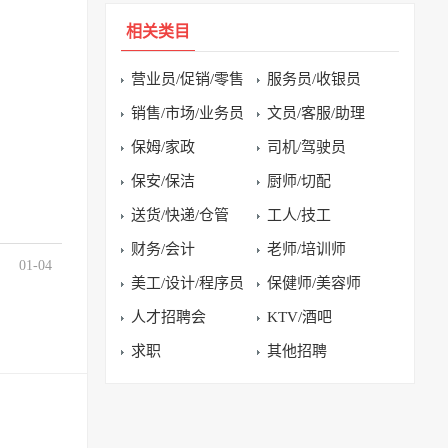
相关类目
营业员/促销/零售
服务员/收银员
销售/市场/业务员
文员/客服/助理
保姆/家政
司机/驾驶员
保安/保洁
厨师/切配
送货/快递/仓管
工人/技工
财务/会计
老师/培训师
01-04
美工/设计/程序员
保健师/美容师
人才招聘会
KTV/酒吧
求职
其他招聘