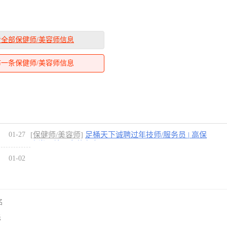
看全部保健师/美容师信息
布一条保健师/美容师信息
01-27
[保健师/美容师]
足桶天下诚聘过年技师/服务员 | 高保
底半月结，春节专岗
01-02
名
先