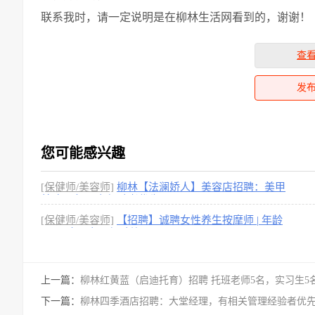
联系我时，请一定说明是在柳林生活网看到的，谢谢！
查
发
您可能感兴趣
[保健师/美容师]
柳林【法澜娇人】美容店招聘：美甲
美睫一名。 有经验者优先
[保健师/美容师]
【招聘】诚聘女性养生按摩师 | 年龄
20-35岁，有无经验均
上一篇：
柳林红黄蓝（启迪托育）招聘 托班老师5名，实习生5
下一篇：
柳林四季酒店招聘：大堂经理，有相关管理经验者优