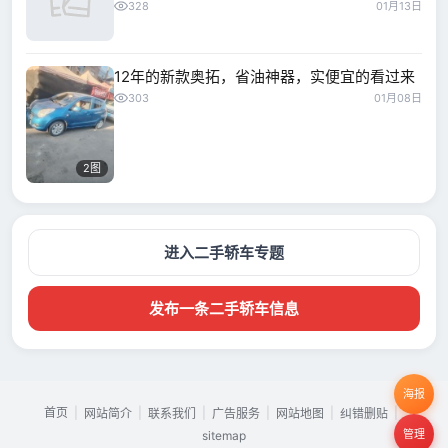
328
01月13日
12年的新款奥拓，省油神器，实便宜的看过来
303
01月08日
2图
进入二手轿车专题
发布一条二手轿车信息
海报
首页
|
|
|
|
|
|
网站简介
联系我们
广告服务
网站地图
纠错删贴
管理
sitemap