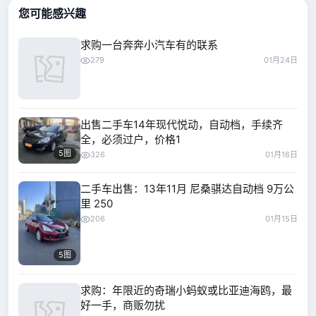
您可能感兴趣
求购一台奔奔小汽车有的联系
279
01月24日
出售二手车14年现代悦动，自动档，手续齐
全，必须过户，价格1
5图
326
01月16日
二手车出售：13年11月 尼桑骐达自动档 9万公
里 250
206
01月15日
5图
求购：年限近的奇瑞小蚂蚁或比亚迪海鸥，最
好一手，商贩勿扰