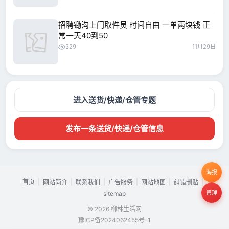
招聘锄沟上门取件员 时间自由 一单两块钱 正
常一天40到50
329
11月29日
进入送货/快递/仓管专题
发布一条送货/快递/仓管信息
海报
首页
|
|
|
|
|
|
网站简介
联系我们
广告服务
网站地图
纠错删贴
管理
sitemap
© 2026 柳林生活网
豫ICP备2024062455号-1