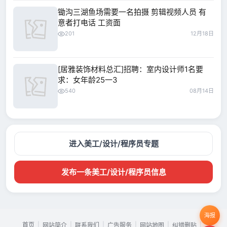
锄沟三湖鱼场需要一名拍摄 剪辑视频人员 有
意者打电话 工资面
201
12月18日
[居雅装饰材料总汇]招聘：室内设计师1名要
求：女年龄25一3
540
08月14日
进入美工/设计/程序员专题
发布一条美工/设计/程序员信息
海报
首页
|
|
|
|
|
|
网站简介
联系我们
广告服务
网站地图
纠错删贴