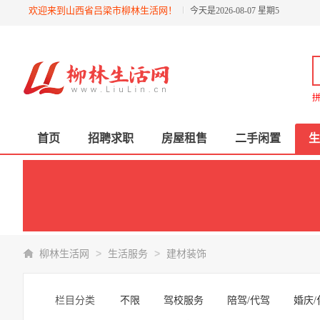
欢迎来到山西省吕梁市柳林生活网！
今天是2026-08-07 星期5
拼
首页
招聘求职
房屋租售
二手闲置
生
>
>
柳林生活网
生活服务
建材装饰
栏目分类
不限
驾校服务
陪驾/代驾
婚庆/