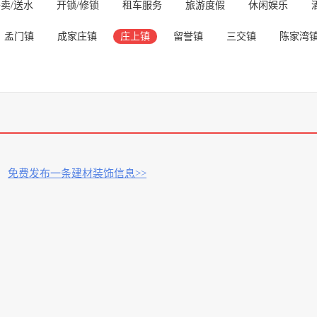
卖/送水
开锁/修锁
租车服务
旅游度假
休闲娱乐
孟门镇
成家庄镇
庄上镇
留誉镇
三交镇
陈家湾
免费发布一条建材装饰信息>>