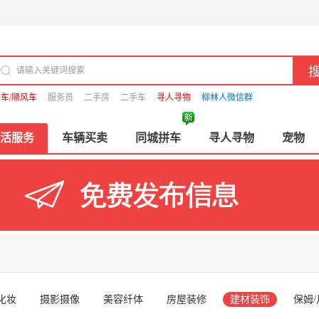
车/顺风车
服务员
二手房
二手车
寻人寻物
柳林人微信群
活服务
车辆买卖
同城拼车
寻人寻物
宠物
化妆
摄影摄像
美容纤体
房屋装修
建材装饰
保姆/