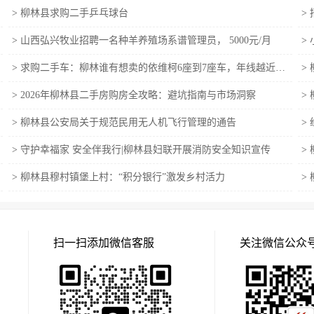
>
柳林县求购二手乒乓球台
>
>
山西弘兴牧业招聘一名种羊养殖场系谱管理员， 5000元/月
>
>
求购二手车：柳林谁有想卖的依维柯6座到7座车，年线越近越好
>
>
2026年柳林县二手房购房全攻略：避坑指南与市场洞察
>
>
柳林县公安局关于规范民用无人机飞行管理的通告
>
>
守护幸福家 安全伴我行|柳林县妇联开展消防安全知识宣传
>
>
柳林县穆村镇堡上村：“积分银行”激发乡村活力
>
扫一扫添加微信客服
关注微信公众