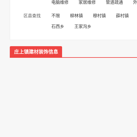
电脑维修
家居维修
管道疏通
外
区县查找
不限
柳林镇
穆村镇
薛村镇
石西乡
王家沟乡
庄上镇建材装饰信息