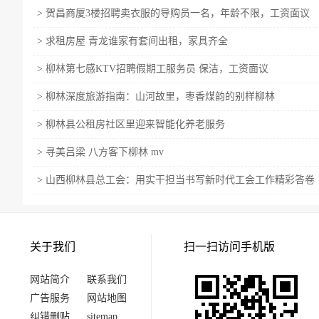
>
贺昌商厦3楼招聘卖衣服的导购员一名，年龄不限，工资面议
>
求租房屋 青龙谁家有套间出租，家具齐全
>
柳林第七感KTV招聘假期工服务员 保洁，工资面议
>
柳林深度旅游指南：山河故里，枣香煤韵的别样柳林
>
柳林县公租房社区里迎来智能化养老服务
>
寻美吕梁 八方客下柳林 mv
>
山西柳林县总工会：用实干担当书写新时代工会工作精彩答卷
关于我们
扫一扫访问手机版
网站简介
联系我们
广告服务
网站地图
纠错删贴
sitemap