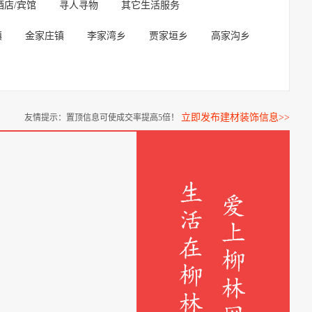
酒店/宾馆
寻人寻物
其它生活服务
镇
金家庄镇
李家湾乡
贾家垣乡
高家沟乡
立即发布建材装饰信息>>
友情提示：置顶信息可使成交率提高5倍！