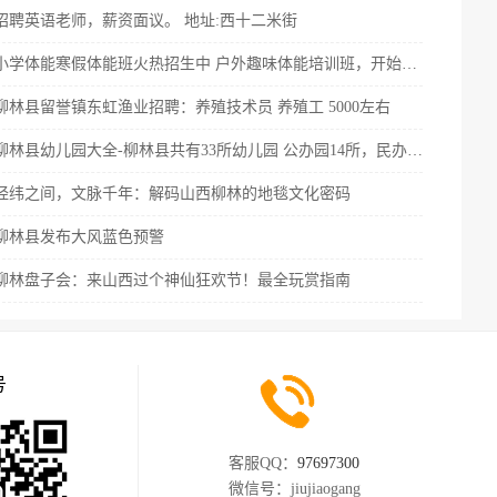
招聘英语老师，薪资面议。 地址:西十二米街
小学体能寒假体能班火热招生中 户外趣味体能培训班，开始免费抢
柳林县留誉镇东虹渔业招聘：养殖技术员 养殖工 5000左右
柳林县幼儿园大全-柳林县共有33所幼儿园 公办园14所，民办园19所
经纬之间，文脉千年：解码山西柳林的地毯文化密码
柳林县发布大风蓝色预警
柳林盘子会：来山西过个神仙狂欢节！最全玩赏指南
号
客服QQ：
97697300
微信号：
jiujiaogang