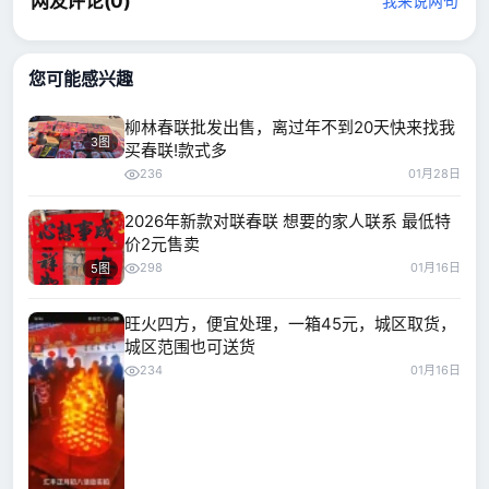
网友评论(
0
)
我来说两句
您可能感兴趣
柳林春联批发出售，离过年不到20天快来找我
3图
买春联!款式多
236
01月28日
2026年新款对联春联 想要的家人联系 最低特
价2元售卖
298
01月16日
5图
旺火四方，便宜处理，一箱45元，城区取货，
城区范围也可送货
234
01月16日