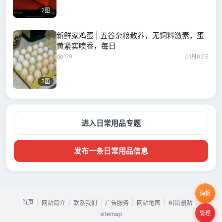
2图
新鲜家鸡蛋 | 五谷杂粮散养，无饲料激素，蛋
黄紧实喷香，每日
179
01月02日
3图
进入日常用品专题
发布一条日常用品信息
海报
首页
|
|
|
|
|
|
网站简介
联系我们
广告服务
网站地图
纠错删贴
管理
sitemap