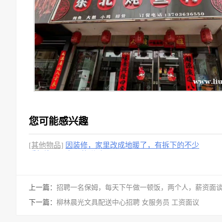
您可能感兴趣
[其他物品]
因装修，家里改成地暖了，有拆下的不少
暖气片了，有要的联系
[1图]
上一篇：
招聘一名保姆，每天下午做一顿饭，两个人，薪资面
下一篇：
柳林晨光文具配送中心招聘 女服务员 工资面议