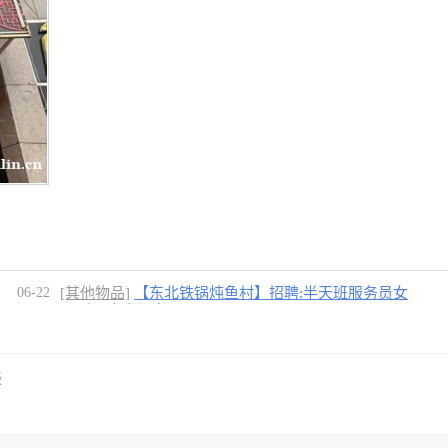
06-22
[其他物品]
【东北铁锅炖鱼村】招聘:半天班服务员女
30到50岁之间女
[1图]
谈