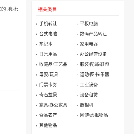
的 地址:
相关类目
手机转让
平板电脑
台式电脑
数码产品转让
笔记本
家用电器
日常用品
办公经营设备
收藏品/工艺品
服装/配饰/鞋包
母婴/玩具
运动/图书/乐器
门票卡券
工业设备
奇石盆景
设备租赁
家具/办公家具
照相机
食品农产
网游/虚拟物品
其他物品