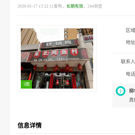
2026-01-17 13:22:11发布，
长期有效
，244浏览
区
地
联系
电
1图
柳
真
信息详情