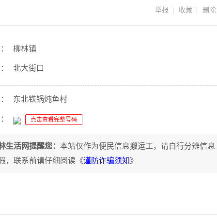
举报
|
收藏
|
删除
域：
柳林镇
址：
北大街口
人：
东北铁锅炖鱼村
话：
点击查看完整号码
林生活网提醒您：
本站仅作为便民信息搬运工，请自行分辨信息
假，联系前请仔细阅读《
谨防诈骗须知
》