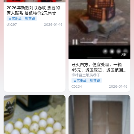
2026年新款对联春联 想要的
家人联系 最低特价2元售卖
日常用品
柳林镇
297
2026-01-16
2图
旺火四方，便宜处理，一箱
45元，城区取货，城区范围
也可送货
柳林县土地局巷子
日常用品
柳林镇
234
2026-01-16