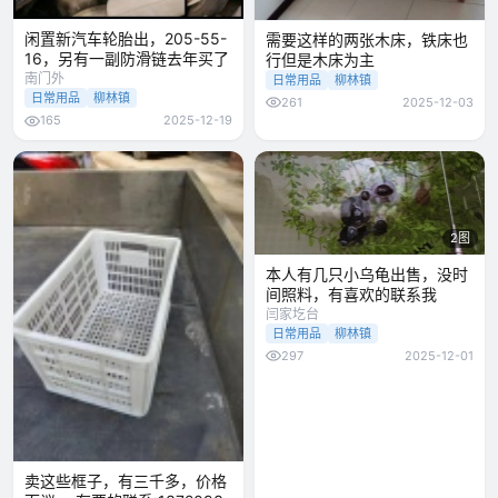
闲置新汽车轮胎出，205-55-
需要这样的两张木床，铁床也
16，另有一副防滑链去年买了
行但是木床为主
南门外
日常用品
柳林镇
日常用品
柳林镇
261
2025-12-03
165
2025-12-19
2图
本人有几只小乌龟出售，没时
间照料，有喜欢的联系我
闫家圪台
日常用品
柳林镇
297
2025-12-01
卖这些框子，有三千多，价格