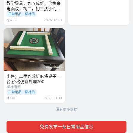
教学导具，九五成新，价格来
电面议，初二，初三孩子们用
的物理导
日常用品
柳林镇
702
2025-12-01
出售；二手九成新麻将桌子一
台,价格便宜处理700
柳林庙湾
日常用品
柳林镇
310
2025-11-13
没有更多数据
免费发布一条日常用品信息