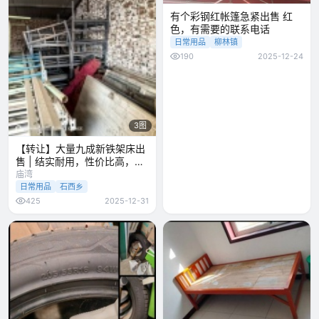
有个彩钢红帐篷急紧出售 红
色，有需要的联系电话
日常用品
柳林镇
190
2025-12-24
3图
【转让】大量九成新铁架床出
售 | 结实耐用，性价比高，适
合宿
庙湾
日常用品
石西乡
425
2025-12-31