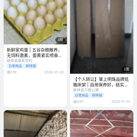
3图
新鲜家鸡蛋 | 五谷杂粮散养，
无饲料激素，蛋黄紧实喷香，
每日
柳林县慕家垣村
日常用品
柳林镇
2图
179
2026-01-02
【个人转让】掌上明珠品牌低
箱床架 | 自用保养好，结实环
保，
柳林县万隆公寓
日常用品
柳林镇
297
2026-01-01