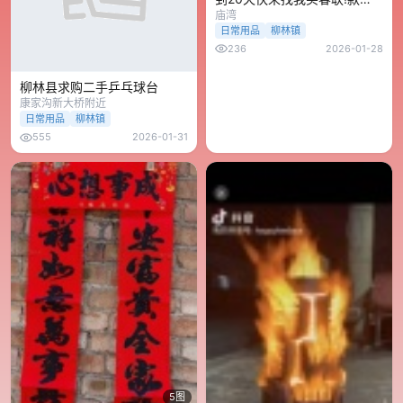
多
庙湾
日常用品
柳林镇
236
2026-01-28
柳林县求购二手乒乓球台
康家沟新大桥附近
日常用品
柳林镇
555
2026-01-31
5图