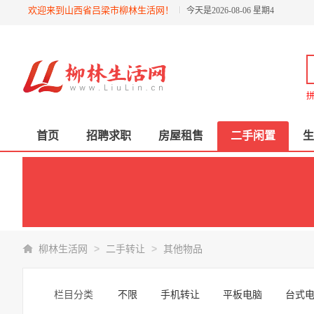
欢迎来到山西省吕梁市柳林生活网！
今天是2026-08-06 星期4
拼
首页
招聘求职
房屋租售
二手闲置
生
>
>
柳林生活网
二手转让
其他物品
栏目分类
不限
手机转让
平板电脑
台式