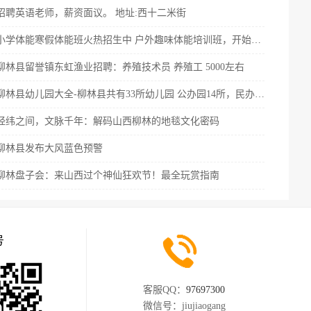
招聘英语老师，薪资面议。 地址:西十二米街
小学体能寒假体能班火热招生中 户外趣味体能培训班，开始免费抢
柳林县留誉镇东虹渔业招聘：养殖技术员 养殖工 5000左右
柳林县幼儿园大全-柳林县共有33所幼儿园 公办园14所，民办园19所
经纬之间，文脉千年：解码山西柳林的地毯文化密码
柳林县发布大风蓝色预警
柳林盘子会：来山西过个神仙狂欢节！最全玩赏指南
号
客服QQ：
97697300
微信号：
jiujiaogang