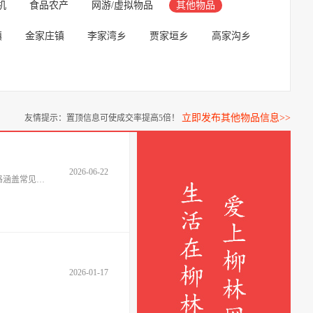
机
食品农产
网游/虚拟物品
其他物品
镇
金家庄镇
李家湾乡
贾家垣乡
高家沟乡
立即发布其他物品信息>>
友情提示：置顶信息可使成交率提高5倍！
2026-06-22
因家庭装修升级为地暖系统，原有铸铁及钢制暖气片已全部拆除，数量较多、成色较新（多为近十年内使用，无严重锈蚀或变形），规格涵盖常见600mm、1800mm等尺寸，适合作为二手置
2026-01-17