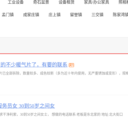
工业设备
奇石盆景
设备租赁
家具/办公家具
照相
孟门镇
成家庄镇
庄上镇
留誉镇
三交镇
陈家湾
下的不少暖气片了，有要的联系
务员女 30到50岁之间女
求干净利索，30到50岁之间女士， 想做的电话联系:老板是东北家的 地址:北大街口