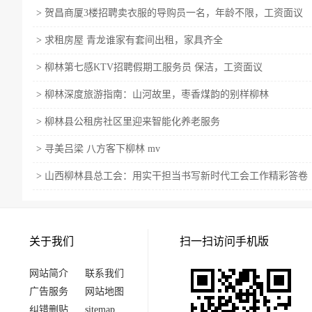
>
贺昌商厦3楼招聘卖衣服的导购员一名，年龄不限，工资面议
>
求租房屋 青龙谁家有套间出租，家具齐全
>
柳林第七感KTV招聘假期工服务员 保洁，工资面议
>
柳林深度旅游指南：山河故里，枣香煤韵的别样柳林
>
柳林县公租房社区里迎来智能化养老服务
>
寻美吕梁 八方客下柳林 mv
>
山西柳林县总工会：用实干担当书写新时代工会工作精彩答卷
关于我们
扫一扫访问手机版
网站简介
联系我们
广告服务
网站地图
纠错删贴
sitemap