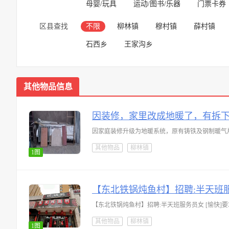
母婴/玩具
运动/图书/乐器
门票卡券
区县查找
不限
柳林镇
穆村镇
薛村镇
石西乡
王家沟乡
其他物品信息
因装修，家里改成地暖了，有拆
其他物品
柳林镇
1图
【东北铁锅炖鱼村】招聘:半天班服
【东北铁锅炖鱼村】招聘:半天班服务员女 [愉快]要
其他物品
柳林镇
1图