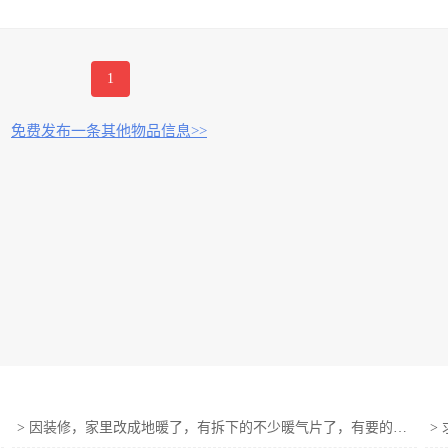
1
免费发布一条其他物品信息>>
>
因装修，家里改成地暖了，有拆下的不少暖气片了，有要的联系
>