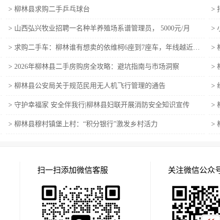
>
柳林县求购二手乒乓球台
>
>
山西弘兴牧业招聘一名种羊养殖场系谱管理员， 5000元/月
>
>
求购二手车：柳林谁有想卖的依维柯6座到7座车，年线越近越好
>
>
2026年柳林县二手房购房全攻略：避坑指南与市场洞察
>
>
柳林县公安局关于规范民用无人机飞行管理的通告
>
>
守护幸福家 安全伴我行|柳林县妇联开展消防安全知识宣传
>
>
柳林县穆村镇堡上村：“积分银行”激发乡村活力
>
扫一扫添加微信客服
关注微信公众